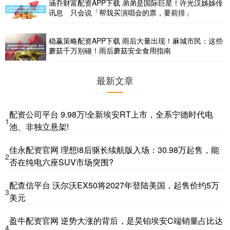
涵乔财富配资APP下载 弟弟是国际巨星！许光汉姊姊传
讯息 只会说「帮我买演唱会的票，要前排」
稳赢策略配资APP下载 雨后大量出现！麻城市民：这些
蘑菇千万别碰！雨后蘑菇安全食用指南
最新文章
配资公司平台 9.98万!全新埃安RT上市，全系宁德时代电
1
池、非独立悬架!
佳永配资官网 理想i8后驱长续航版入场：30.98万起售，能
2
否在纯电六座SUV市场突围?
配查信平台 沃尔沃EX50将2027年登陆美国，起售价约5万
3
美元
盈牛配资官网 逆势大涨的背后，是昊铂埃安C端销量占比达
4