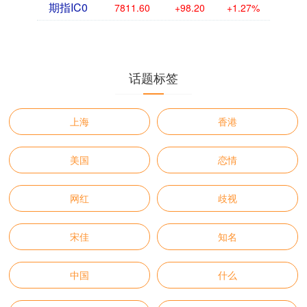
期指IC0
7811.60
+98.20
+1.27%
话题标签
上海
香港
美国
恋情
网红
歧视
宋佳
知名
中国
什么