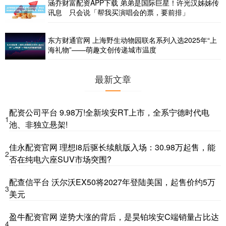
涵乔财富配资APP下载 弟弟是国际巨星！许光汉姊姊传
讯息 只会说「帮我买演唱会的票，要前排」
东方财通官网 上海野生动物园联名系列入选2025年“上
海礼物”——萌趣文创传递城市温度
最新文章
配资公司平台 9.98万!全新埃安RT上市，全系宁德时代电
1
池、非独立悬架!
佳永配资官网 理想i8后驱长续航版入场：30.98万起售，能
2
否在纯电六座SUV市场突围?
配查信平台 沃尔沃EX50将2027年登陆美国，起售价约5万
3
美元
盈牛配资官网 逆势大涨的背后，是昊铂埃安C端销量占比达
4