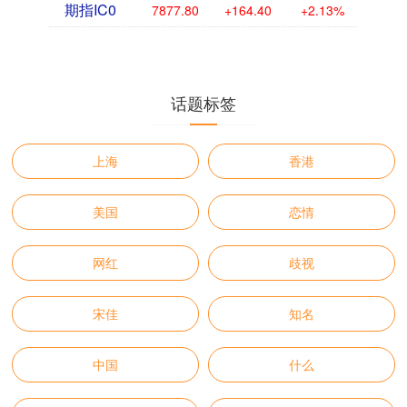
期指IC0
7877.80
+164.40
+2.13%
话题标签
上海
香港
美国
恋情
网红
歧视
宋佳
知名
中国
什么