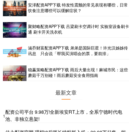
安泽配资APP下载 特发性震颤的常见表现有哪些，日常
饮食注意哪些可以缓解症状？
聚财略配资APP下载 吕梁刷卡空调计时 实验室设备刷卡
通 刷卡开关洗衣机
涵乔财富配资APP下载 弟弟是国际巨星！许光汉姊姊传
讯息 只会说「帮我买演唱会的票，要前排」
稳赢策略配资APP下载 雨后大量出现！麻城市民：这些
蘑菇千万别碰！雨后蘑菇安全食用指南
最新文章
配资公司平台 9.98万!全新埃安RT上市，全系宁德时代电
1
池、非独立悬架!