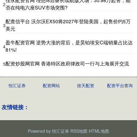
佳永配资官网 理想i8后驱长续航版入场：30.98万起售，能
2
否在纯电六座SUV市场突围?
配查信平台 沃尔沃EX50将2027年登陆美国，起售价约5万
3
美元
盈牛配资官网 逆势大涨的背后，是昊铂埃安C端销量占比达
4
81%!
配资炒股网官网 香港特区政府律政司一行与上海展开交流
5
恒汇证券
配资网站
按天配资
配资平台查询
友情链接：
Powered by
恒汇证券
RSS地图
HTML地图