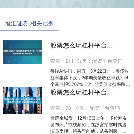
恒汇证券 相关话题
股票怎么玩杠杆平台 美债收益率集体下跌，10年期美债收益率跌5.45个基点
查看：
211
分类：
配资平台查询
每经AI快讯，周五（8月22日），美债收
益率集体下跌，2年期美债收益率跌7.44
个基点报3.707%，3年期美债收益率跌
8.10个基点报3.655%，5年期美债....
股票怎么玩杠杆平台 北京初雪，李现在故宫手拿相机被多人偶遇！游客：他帅得很松弛
查看：
78
分类：
配资平台查询
雪落京城后，12月13日上午，多位网友
发布照片或视频称，在故宫拍雪时偶遇
演员李现。镜头里的他，从头到脚一身