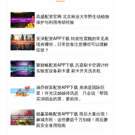
高盛配资官网 北京林业大学野生动植物
保护与利用考研经验
安泽配资APP下载 特发性震颤的常见表
现有哪些，日常饮食注意哪些可以缓解
症状？
聚财略配资APP下载 吕梁刷卡空调计时
实验室设备刷卡通 刷卡开关洗衣机
涵乔财富配资APP下载 弟弟是国际巨
星！许光汉姊姊传讯息 只会说「帮我
买演唱会的票，要前排」
稳赢策略配资APP下载 雨后大量出现！
麻城市民：这些蘑菇千万别碰！雨后蘑
菇安全食用指南