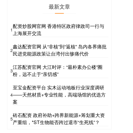
最新文章
配资炒股网官网 香港特区政府律政司一行与
1
上海展开交流
鑫达配资官网 从“非核”到“返核” 岛内各界痛批
2
民进党能源政策让台湾付出惨痛代价
江苏配资官网 大江时评：“最朴素办公楼”圈
3
粉，远不止于“亲切感”
至宝金配资平台 实木运动地板行业深度调研
——天然材质+专业性能，高端场馆的优选方
4
案
砖石配资 政府补助+跨界新能源+筹划重大资
5
产重组，*ST生物能否跨过退市“生死线”？