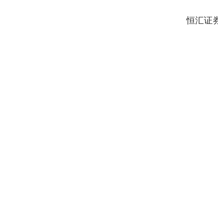
制造；船用配套设备制
恒汇证