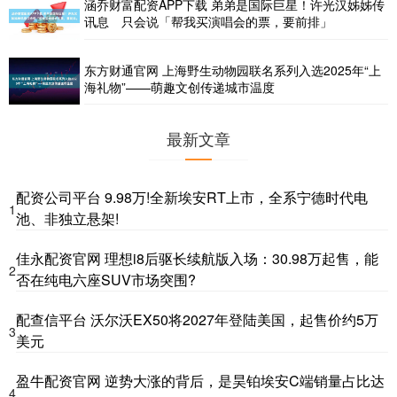
涵乔财富配资APP下载 弟弟是国际巨星！许光汉姊姊传
讯息 只会说「帮我买演唱会的票，要前排」
东方财通官网 上海野生动物园联名系列入选2025年“上
海礼物”——萌趣文创传递城市温度
最新文章
配资公司平台 9.98万!全新埃安RT上市，全系宁德时代电
1
池、非独立悬架!
佳永配资官网 理想i8后驱长续航版入场：30.98万起售，能
2
否在纯电六座SUV市场突围?
配查信平台 沃尔沃EX50将2027年登陆美国，起售价约5万
3
美元
盈牛配资官网 逆势大涨的背后，是昊铂埃安C端销量占比达
4