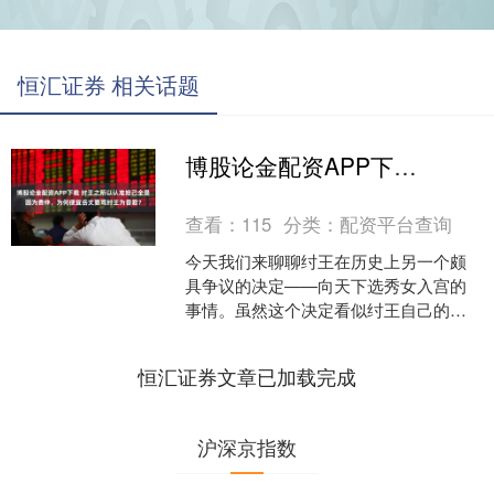
恒汇证券 相关话题
博股论金配资APP下载 纣王之所以认准妲己全是因为费仲，为何便宜岳丈要骂纣王为昏君？
查看：
115
分类：
配资平台查询
今天我们来聊聊纣王在历史上另一个颇
具争议的决定——向天下选秀女入宫的
事情。虽然这个决定看似纣王自己的行
为，但他却因这件事被无端背上了昏君
的黑锅，还因此遭到自己的....
恒汇证券文章已加载完成
沪深京指数