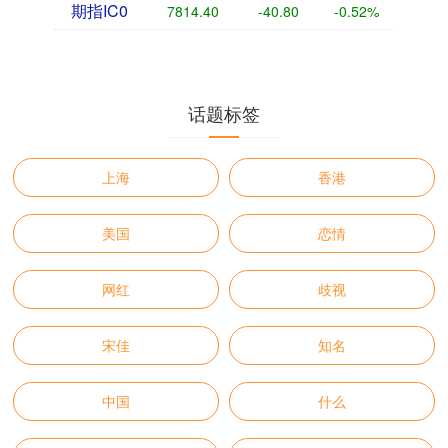
期指IC0
7814.40
-40.80
-0.52%
话题标签
上海
香港
美国
恋情
网红
歧视
宋佳
知名
中国
什么