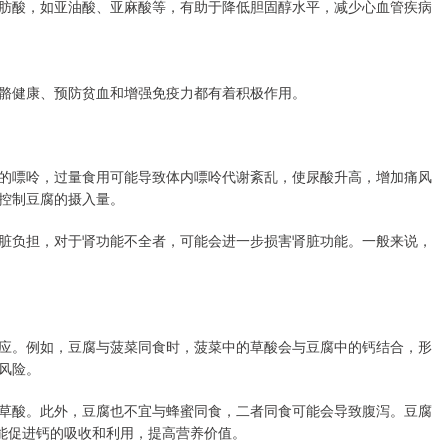
肪酸，如亚油酸、亚麻酸等，有助于降低胆固醇水平，减少心血管疾病
骼健康、预防贫血和增强免疫力都有着积极作用。
的嘌呤，过量食用可能导致体内嘌呤代谢紊乱，使尿酸升高，增加痛风
控制豆腐的摄入量。
脏负担，对于肾功能不全者，可能会进一步损害肾脏功能。一般来说，
应。例如，豆腐与菠菜同食时，菠菜中的草酸会与豆腐中的钙结合，形
风险。
草酸。此外，豆腐也不宜与蜂蜜同食，二者同食可能会导致腹泻。豆腐
能促进钙的吸收和利用，提高营养价值。