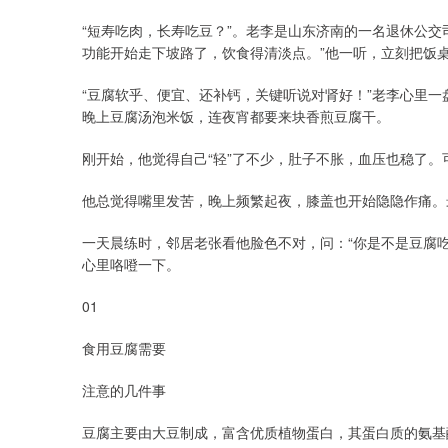
“短寿吃肉，长寿吃豆？”。老李是山东济南的一名退休公交
功能开始走下坡路了，饮食得清淡点。”他一听，立刻把饭
“豆腐软乎、便宜、还补钙，关键听说对肾好！”老李心里
晚上豆腐汤泡米饭，连夜宵都要来块香煎豆腐干。
刚开始，他觉得自己“轻”了不少，肚子不胀，血压也稳了。
他总觉得嘴里发苦，晚上频繁起夜，膝盖也开始隐隐作痛。
一天晨练时，邻居老张看他脸色不对，问：“你是不是豆腐
心里咯噔一下。
01
食用豆腐需要
注意的几件事
豆腐主要由大豆制成，富含优质植物蛋白，其蛋白质的氨基