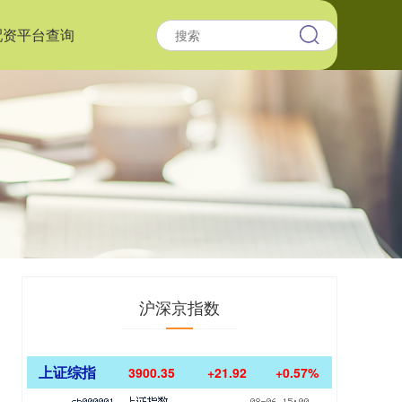
配资平台查询
沪深京指数
上证综指
3900.35
+21.92
+0.57%