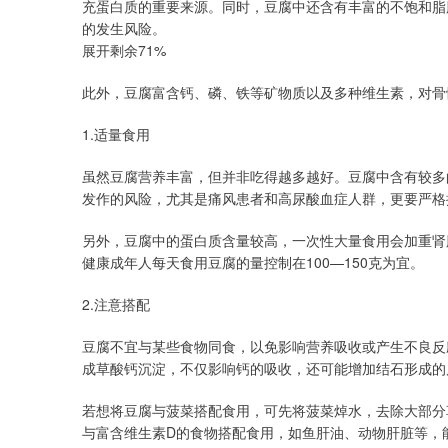
充蛋白质的重要来源。同时，豆腐中还含有丰富的不饱和脂
的发生风险。
展开剩余71%
此外，豆腐富含钙、磷、铁等矿物质以及多种维生素，对骨
1.适量食用
虽然豆腐营养丰富，但并非吃得越多越好。豆腐中含有较多
发作的风险，尤其是痛风患者和高尿酸血症人群，更要严格
另外，豆腐中的蛋白质含量较高，一次性大量食用会加重肾
健康成年人每天食用豆腐的量控制在100—150克为宜。
2.注意搭配
豆腐不宜与某些食物同食，以免影响营养吸收或产生不良反
成草酸钙沉淀，不仅影响钙的吸收，还可能增加结石形成的
若想将豆腐与菠菜搭配食用，可先将菠菜焯水，去除大部分
与富含维生素D的食物搭配食用，如鱼肝油、动物肝脏等，