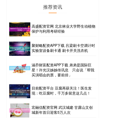
推荐资讯
高盛配资官网 北京林业大学野生动植物
保护与利用考研经验
聚财略配资APP下载 吕梁刷卡空调计时
实验室设备刷卡通 刷卡开关洗衣机
涵乔财富配资APP下载 弟弟是国际巨
星！许光汉姊姊传讯息 只会说「帮我
买演唱会的票，要前排」
目前配资平台 豆腐再获关注！医生发
现：吃豆腐时，千万多留意这几点！
宏融信配资官网 武汉城建·甘露山文创
城新年首日迎客5万人次