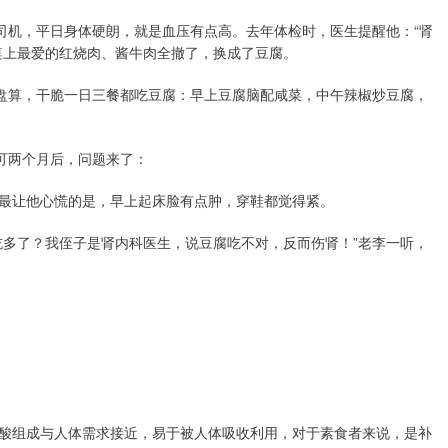
司机，平日身体硬朗，就是血压有点高。去年体检时，医生提醒他：“肾
桌上最爱的红烧肉、酱牛肉全撤了，换成了豆腐。
一盘算，干脆一日三餐都吃豆腐：早上豆腐脑配咸菜，中午辣椒炒豆腐，
可两个月后，问题来了：
最让他心慌的是，早上起床脸有点肿，穿鞋都觉得紧。
吃多了？我侄子是肾内科医生，说豆腐吃不对，反而伤肾！”老李一听，
酸组成与人体需求接近，易于被人体吸收利用，对于素食者来说，是补