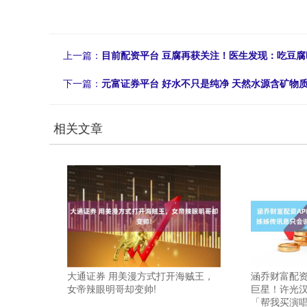
上一篇：
目前配资平台 豆腐再获关注！医生发现：吃豆
下一篇：
元富证券平台 好水不只是纯净 天然水源含矿物
相关文章
大通证券 用美漫方式打开海贼王，
涵乔财富配资
女帝辣眼明哥却变帅!
巨星！许光
「帮我买演