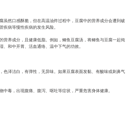
腐虽然口感酥脆，但在高温油炸过程中，豆腐中的营养成分会遭到破
管疾病等慢性疾病的发生风险。
的营养成分，且健康低脂。例如，鲫鱼豆腐汤，将鲫鱼与豆腐一起炖
湿、和中开胃、活血通络、温中下气的功效。
，色泽洁白，有弹性，无异味。如果豆腐表面发黏、有酸味或刺鼻气
物中毒，出现腹痛、腹泻、呕吐等症状，严重危害身体健康。