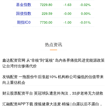
基金指数
7229.80
-1.63
-0.02%
国债指数
229.59
-0.00
0.00%
期指IC0
7730.00
-1.00
-0.01%
热点资讯
鑫达配资官网 从“非核”到“返核” 岛内各界痛批民进党能源政策
让台湾付出惨痛代价
友钱配资 一拖股份午后涨超10% 机构称公司偏低的估值带来
向上重估机会
财云股票配资平台 英冠球队遭意外淘汰，33岁老将无力拯救
汇融配资APP下载 搜狐健康大连麦·精编 | 白露以后不露白，