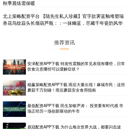
秋季晨练需保暖
北上策略配资平台 【陆先生私人珍藏】官字款霁蓝釉堆塑瑞
兽花鸟纹蒜头长颈葫芦瓶：：一抹幽蓝，尽藏千年瓷韵风华
推荐资讯
安泽配资APP下载 特发性震颤的常见表现有哪些，日常
饮食注意哪些可以缓解症状？
稳赢策略配资APP下载 雨后大量出现！麻城市民：这些
蘑菇千万别碰！雨后蘑菇安全食用指南
最低配资APP下载 民生加银尹涛： 投资要有时代感 市
场正经历一场创新驱动的牛市
鼎冠配资APP下载 为什么每次世界大战，都要闪击波