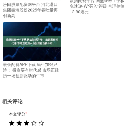
数据配资平台 国盛证券：予极
汾阳股票配资网平台 河北港口
兔速递-W“买入”评级 合理估值
集团秦港股份2025年吞吐量再
12.90港元
创新高
最低配资APP下载 民生加银尹
涛： 投资要有时代感 市场正经
历一场创新驱动的牛市
相关评论
本文评分
*